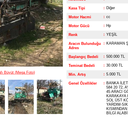
:
Diğer
Kasa Tipi
:
cc
Motor Hacmi
:
Hp
Motor Gücü
:
YEŞİL
Renk
:
KARAMAN Ş
Aracın Bulunduğu
Adres
:
500.000 TL
Başlangıç Bedeli
:
30.000 TL
Teminat Bedeli
fı Büyüt (Mega Foto)
:
5.000 TL
Min. Artış
:
BANKA İLET
Genel Özellikler
584 20 72, 
45 ARACI 
KARAKAYA 0
SOL ÜST K
YARDIM-SI
KISMINDAN 
BİLGİ ALABİ