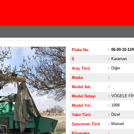
:
06-00-10-124
Plaka No.
:
Karaman
İl
:
Diğer
Araç Türü
:
Marka
:
Model Adı
:
VÖGELE FİN
Model Detayı
:
1998
Model Yılı
:
Dizel
Yakıt Türü
:
Manuel
Şanzıman Türü
:
Kilometre