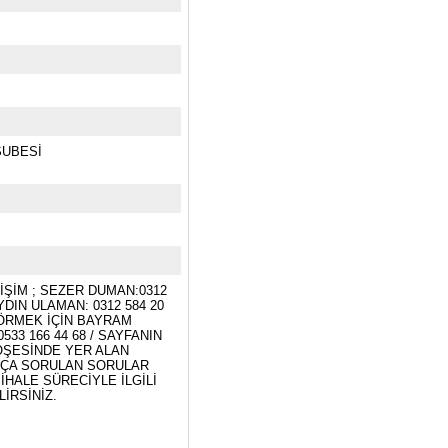
UBESİ
İŞİM ; SEZER DUMAN:0312
AYDIN ULAMAN: 0312 584 20
GÖRMEK İÇİN BAYRAM
533 166 44 68 / SAYFANIN
ÖŞESİNDE YER ALAN
KÇA SORULAN SORULAR
İHALE SÜRECİYLE İLGİLİ
LİRSİNİZ.