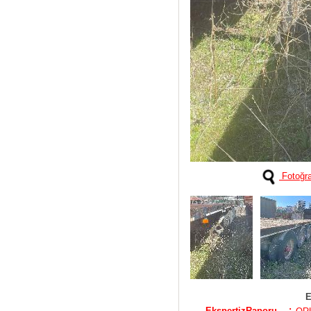
Fotoğra
E
:
EkspertizRaporu