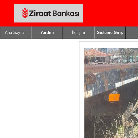
Ana Sayfa
Yardım
İletişim
Sisteme Giriş