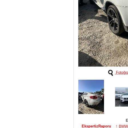
Fotoğra
E
:
EkspertizRaporu
BMW 