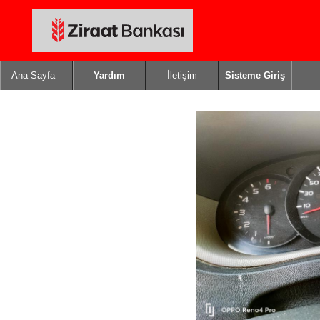
Ana Sayfa
Yardım
İletişim
Sisteme Giriş