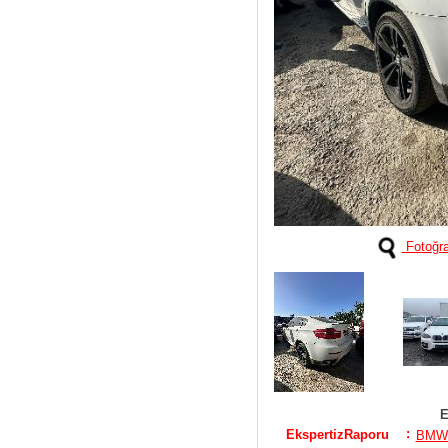
Fotoğra
E
:
EkspertizRaporu
BMW 