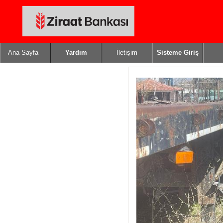
Ana Sayfa
Yardım
İletişim
Sisteme Giriş