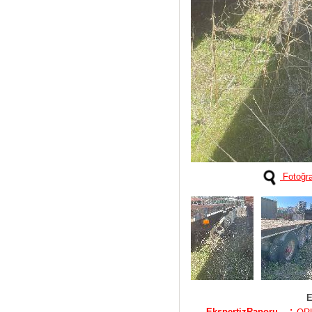
Fotoğra
E
:
EkspertizRaporu