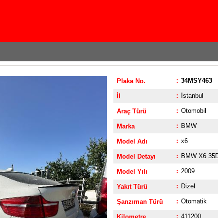
:
34MSY463
Plaka No.
:
İstanbul
İl
:
Otomobil
Araç Türü
:
BMW
Marka
:
x6
Model Adı
:
BMW X6 35
Model Detayı
:
2009
Model Yılı
:
Dizel
Yakıt Türü
:
Otomatik
Şanzıman Türü
:
411200
Kilometre