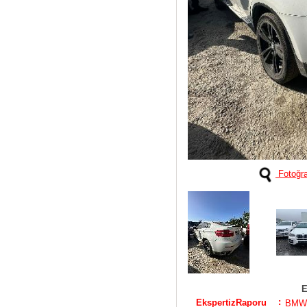
Fotoğra
E
:
EkspertizRaporu
BMW 