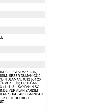
c
UL
NDA BİLGİ ALMAK İÇİN,
İŞİM; SEZER DUMAN:0312
AYDIN ULAMAN: 0312 584 20
GÖRMEK İÇİN; ERDOĞAN
3 41 11. 31. SAYFANIN SOL
İNDE YER ALAN YARDIM-
ULAN SORULAR KISMINDAN
CİYLE İLGİLİ BİLGİ
NİZ