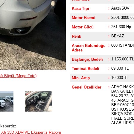
:
Arazi/SUV
Kasa Tipi
:
2501-3000 c
Motor Hacmi
:
251-300 Hp
Motor Gücü
:
BEYAZ
Renk
:
008 İSTANB
Aracın Bulunduğu
Adres
:
1.155.000 TL
Başlangıç Bedeli
:
69.300 TL
Teminat Bedeli
fı Büyüt (Mega Foto)
:
10.000 TL
Min. Artış
:
ARAÇ HAKKI
Genel Özellikler
BANKA İLET
584 20 72, 
45. ARACI 
BEY:0507 13
ÜST KÖŞES
SIKÇA SOR
İHALE SÜRE
ALABİLİRSİ
kspertiz:
X6 35D XDRİVE Ekspertiz Raporu