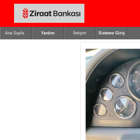
Ana Sayfa
Yardım
İletişim
Sisteme Giriş