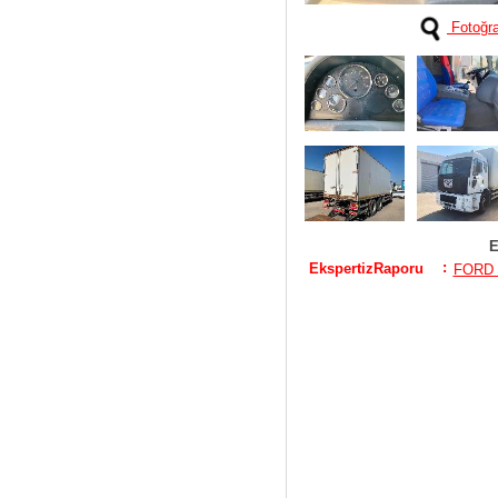
Fotoğra
E
:
EkspertizRaporu
FORD 