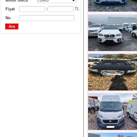
Motor Gücü
TÜMÜ
-
TL
Fiyat
No