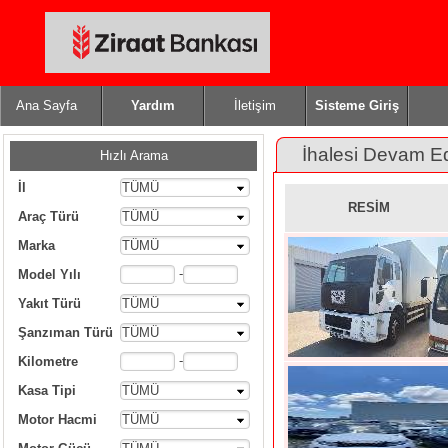
Ana Sayfa
Yardım
İletişim
Sisteme Giriş
İhalesi Devam E
Hızlı Arama
İl
TÜMÜ
RESİM
Araç Türü
TÜMÜ
Marka
TÜMÜ
-
Model Yılı
Yakıt Türü
TÜMÜ
Şanzıman Türü
TÜMÜ
-
Kilometre
Kasa Tipi
TÜMÜ
Motor Hacmi
TÜMÜ