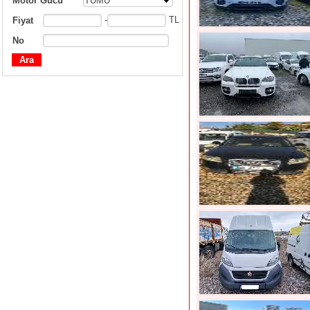
Motor Gücü
TÜMÜ
-
TL
Fiyat
No