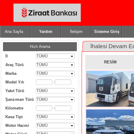
Ana Sayfa
Yardım
İletişim
Sisteme Giriş
İhalesi Devam E
Hızlı Arama
İl
TÜMÜ
RESİM
Araç Türü
TÜMÜ
Marka
TÜMÜ
-
Model Yılı
Yakıt Türü
TÜMÜ
Şanzıman Türü
TÜMÜ
-
Kilometre
Kasa Tipi
TÜMÜ
Motor Hacmi
TÜMÜ