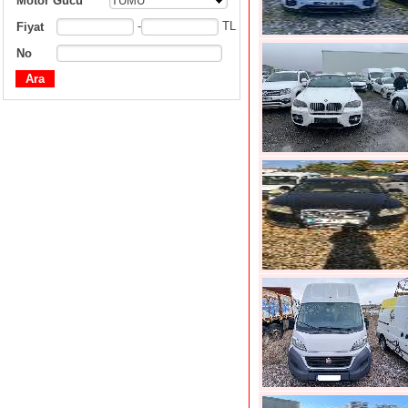
Motor Gücü
TÜMÜ
-
TL
Fiyat
No