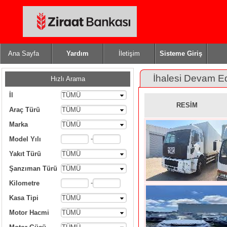
Ana Sayfa
Yardım
İletişim
Sisteme Giriş
İhalesi Devam E
Hızlı Arama
İl
TÜMÜ
RESİM
Araç Türü
TÜMÜ
Marka
TÜMÜ
-
Model Yılı
Yakıt Türü
TÜMÜ
Şanzıman Türü
TÜMÜ
-
Kilometre
Kasa Tipi
TÜMÜ
Motor Hacmi
TÜMÜ