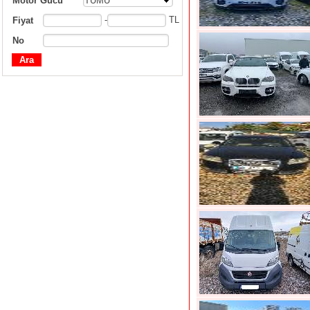
Motor Gücü
TÜMÜ
-
TL
Fiyat
No