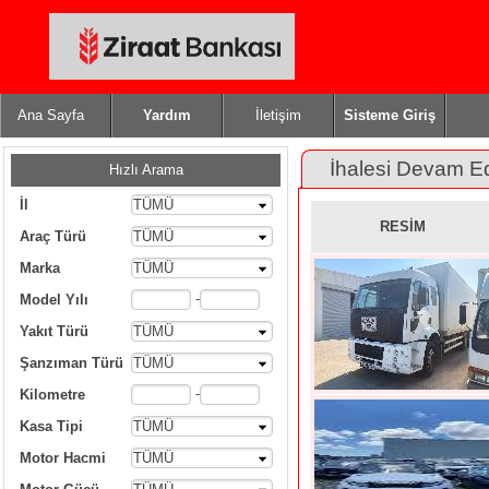
Ana Sayfa
Yardım
İletişim
Sisteme Giriş
İhalesi Devam E
Hızlı Arama
İl
TÜMÜ
RESİM
Araç Türü
TÜMÜ
Marka
TÜMÜ
-
Model Yılı
Yakıt Türü
TÜMÜ
Şanzıman Türü
TÜMÜ
-
Kilometre
Kasa Tipi
TÜMÜ
Motor Hacmi
TÜMÜ