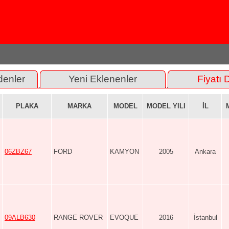
denler
Yeni Eklenenler
Fiyatı 
PLAKA
MARKA
MODEL
MODEL YILI
İL
06ZBZ67
FORD
KAMYON
2005
Ankara
09ALB630
RANGE ROVER
EVOQUE
2016
İstanbul