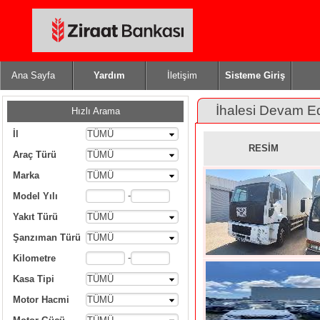
Ana Sayfa
Yardım
İletişim
Sisteme Giriş
İhalesi Devam E
Hızlı Arama
İl
TÜMÜ
RESİM
Araç Türü
TÜMÜ
Marka
TÜMÜ
-
Model Yılı
Yakıt Türü
TÜMÜ
Şanzıman Türü
TÜMÜ
-
Kilometre
Kasa Tipi
TÜMÜ
Motor Hacmi
TÜMÜ