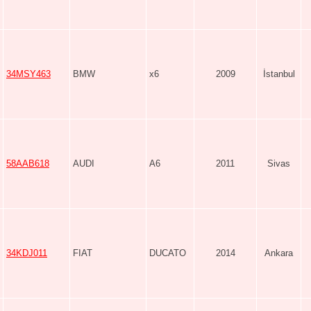
34MSY463
BMW
x6
2009
İstanbul
58AAB618
AUDI
A6
2011
Sivas
34KDJ011
FIAT
DUCATO
2014
Ankara