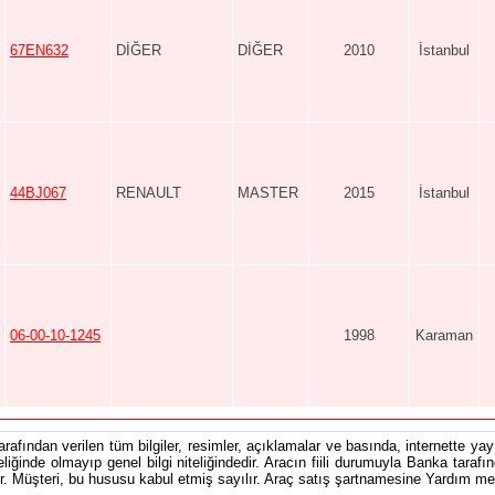
67EN632
DİĞER
DİĞER
2010
İstanbul
44BJ067
RENAULT
MASTER
2015
İstanbul
06-00-10-1245
1998
Karaman
tarafından verilen tüm bilgiler, resimler, açıklamalar ve basında, internette yayı
teliğinde olmayıp genel bilgi niteliğindedir. Aracın fiili durumuyla Banka tarafı
 Müşteri, bu hususu kabul etmiş sayılır. Araç satış şartnamesine Yardım men