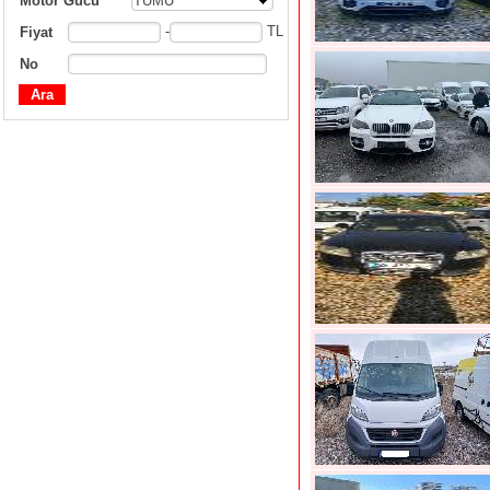
Motor Gücü
TÜMÜ
-
TL
Fiyat
No