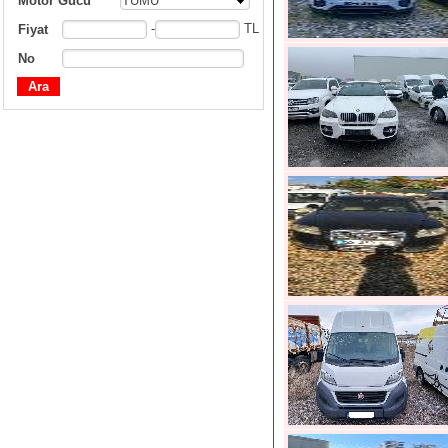
Motor Gücü
TÜMÜ
-
TL
Fiyat
No