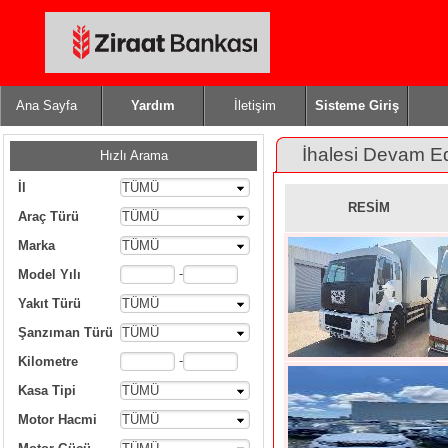
Ana Sayfa
Yardım
İletişim
Sisteme Giriş
İhalesi Devam E
Hızlı Arama
İl
TÜMÜ
RESİM
Araç Türü
TÜMÜ
Marka
TÜMÜ
-
Model Yılı
Yakıt Türü
TÜMÜ
Şanzıman Türü
TÜMÜ
-
Kilometre
Kasa Tipi
TÜMÜ
Motor Hacmi
TÜMÜ