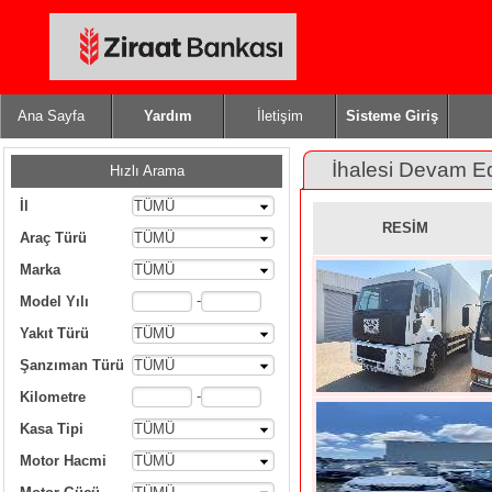
Ana Sayfa
Yardım
İletişim
Sisteme Giriş
İhalesi Devam E
Hızlı Arama
İl
TÜMÜ
RESİM
Araç Türü
TÜMÜ
Marka
TÜMÜ
-
Model Yılı
Yakıt Türü
TÜMÜ
Şanzıman Türü
TÜMÜ
-
Kilometre
Kasa Tipi
TÜMÜ
Motor Hacmi
TÜMÜ