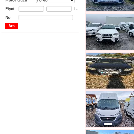
Motor Gücü
TÜMÜ
-
TL
Fiyat
No