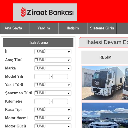
Ana Sayfa
Yardım
İletişim
Sisteme Giriş
İhalesi Devam E
Hızlı Arama
İl
TÜMÜ
RESİM
Araç Türü
TÜMÜ
Marka
TÜMÜ
-
Model Yılı
Yakıt Türü
TÜMÜ
Şanzıman Türü
TÜMÜ
-
Kilometre
Kasa Tipi
TÜMÜ
Motor Hacmi
TÜMÜ
Motor Gücü
TÜMÜ