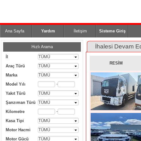
Ana Sayfa
Yardım
İletişim
Sisteme Giriş
İhalesi Devam E
Hızlı Arama
İl
TÜMÜ
RESİM
Araç Türü
TÜMÜ
Marka
TÜMÜ
-
Model Yılı
Yakıt Türü
TÜMÜ
Şanzıman Türü
TÜMÜ
-
Kilometre
Kasa Tipi
TÜMÜ
Motor Hacmi
TÜMÜ
Motor Gücü
TÜMÜ