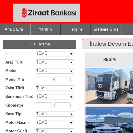
Ana Sayfa
Yardım
İletişim
Sisteme Giriş
İhalesi Devam E
Hızlı Arama
İl
TÜMÜ
RESİM
Araç Türü
TÜMÜ
Marka
TÜMÜ
-
Model Yılı
Yakıt Türü
TÜMÜ
Şanzıman Türü
TÜMÜ
-
Kilometre
Kasa Tipi
TÜMÜ
Motor Hacmi
TÜMÜ
Motor Gücü
TÜMÜ