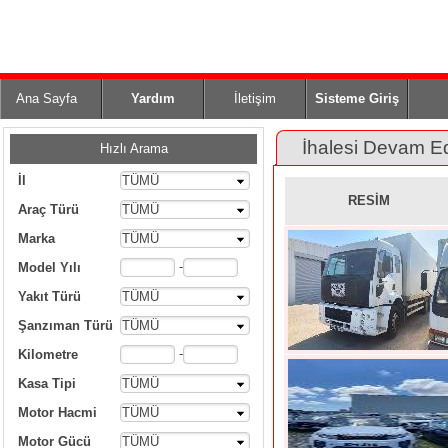
Ana Sayfa
Yardım
İletişim
Sisteme Giriş
İhalesi Devam E
Hızlı Arama
İl
TÜMÜ
RESİM
Araç Türü
TÜMÜ
Marka
TÜMÜ
-
Model Yılı
Yakıt Türü
TÜMÜ
Şanzıman Türü
TÜMÜ
-
Kilometre
Kasa Tipi
TÜMÜ
Motor Hacmi
TÜMÜ
Motor Gücü
TÜMÜ