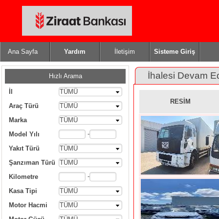
Ana Sayfa
Yardım
İletişim
Sisteme Giriş
İhalesi Devam E
Hızlı Arama
İl
TÜMÜ
RESİM
Araç Türü
TÜMÜ
Marka
TÜMÜ
-
Model Yılı
Yakıt Türü
TÜMÜ
Şanzıman Türü
TÜMÜ
-
Kilometre
Kasa Tipi
TÜMÜ
Motor Hacmi
TÜMÜ