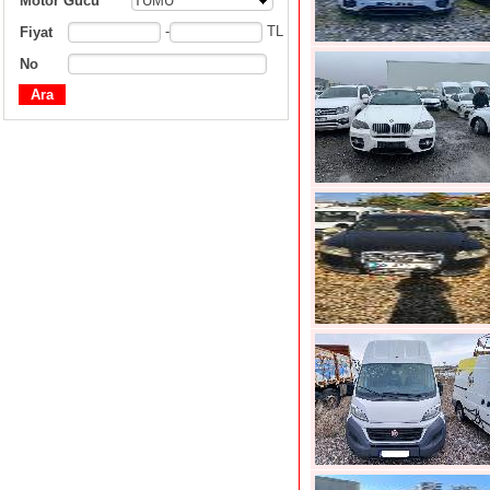
Motor Gücü
TÜMÜ
-
TL
Fiyat
No