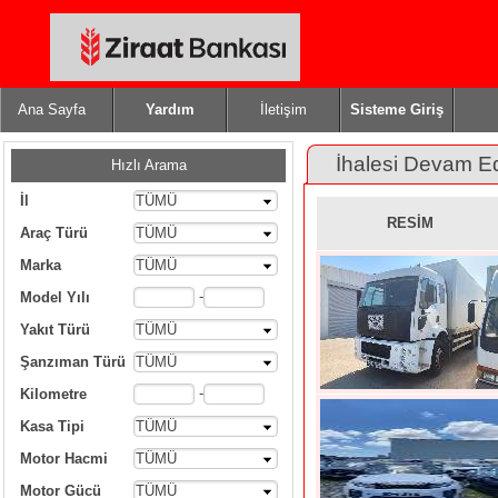
Ana Sayfa
Yardım
İletişim
Sisteme Giriş
İhalesi Devam E
Hızlı Arama
İl
TÜMÜ
RESİM
Araç Türü
TÜMÜ
Marka
TÜMÜ
-
Model Yılı
Yakıt Türü
TÜMÜ
Şanzıman Türü
TÜMÜ
-
Kilometre
Kasa Tipi
TÜMÜ
Motor Hacmi
TÜMÜ
Motor Gücü
TÜMÜ