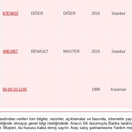
67EN632
DİĞER
DİĞER
2010
İstanbul
44BJ067
RENAULT
MASTER
2015
İstanbul
06-00-10-1245
1998
Karaman
tarafından verilen tüm bilgiler, resimler, açıklamalar ve basında, internette yayı
teliğinde olmayıp genel bilgi niteliğindedir. Aracın fiili durumuyla Banka tarafı
 Müşteri, bu hususu kabul etmiş sayılır. Araç satış şartnamesine Yardım men