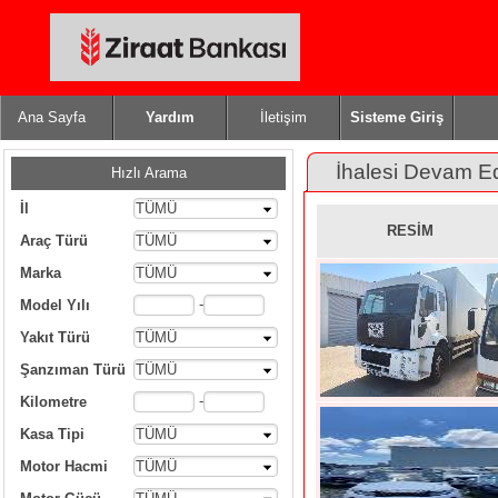
Ana Sayfa
Yardım
İletişim
Sisteme Giriş
İhalesi Devam E
Hızlı Arama
İl
TÜMÜ
RESİM
Araç Türü
TÜMÜ
Marka
TÜMÜ
-
Model Yılı
Yakıt Türü
TÜMÜ
Şanzıman Türü
TÜMÜ
-
Kilometre
Kasa Tipi
TÜMÜ
Motor Hacmi
TÜMÜ