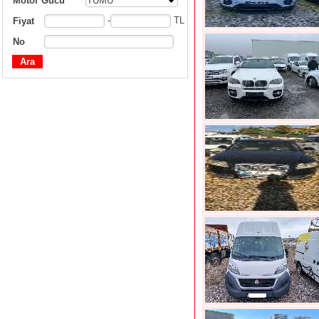
Motor Gücü
TÜMÜ
-
TL
Fiyat
No