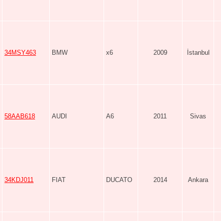
34MSY463
BMW
x6
2009
İstanbul
58AAB618
AUDI
A6
2011
Sivas
34KDJ011
FIAT
DUCATO
2014
Ankara