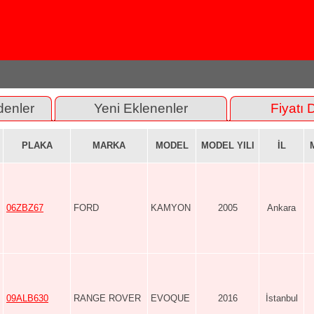
denler
Yeni Eklenenler
Fiyatı 
PLAKA
MARKA
MODEL
MODEL YILI
İL
06ZBZ67
FORD
KAMYON
2005
Ankara
09ALB630
RANGE ROVER
EVOQUE
2016
İstanbul