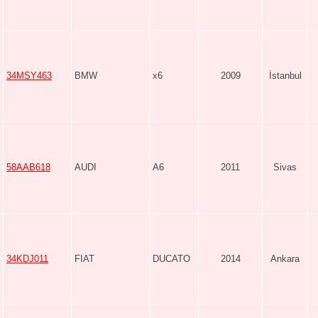
34MSY463
BMW
x6
2009
İstanbul
58AAB618
AUDI
A6
2011
Sivas
34KDJ011
FIAT
DUCATO
2014
Ankara