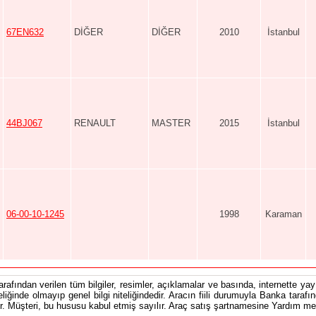
67EN632
DİĞER
DİĞER
2010
İstanbul
44BJ067
RENAULT
MASTER
2015
İstanbul
06-00-10-1245
1998
Karaman
tarafından verilen tüm bilgiler, resimler, açıklamalar ve basında, internette yayı
teliğinde olmayıp genel bilgi niteliğindedir. Aracın fiili durumuyla Banka tarafı
 Müşteri, bu hususu kabul etmiş sayılır. Araç satış şartnamesine Yardım men