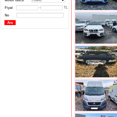
Motor Gücü
TÜMÜ
-
TL
Fiyat
No