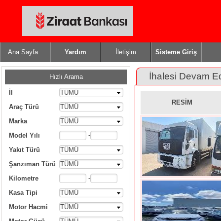
Ana Sayfa
Yardım
İletişim
Sisteme Giriş
İhalesi Devam E
Hızlı Arama
İl
TÜMÜ
RESİM
Araç Türü
TÜMÜ
Marka
TÜMÜ
-
Model Yılı
Yakıt Türü
TÜMÜ
Şanzıman Türü
TÜMÜ
-
Kilometre
Kasa Tipi
TÜMÜ
Motor Hacmi
TÜMÜ