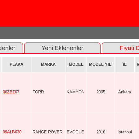
denler
Yeni Eklenenler
Fiyatı 
PLAKA
MARKA
MODEL
MODEL YILI
İL
06ZBZ67
FORD
KAMYON
2005
Ankara
09ALB630
RANGE ROVER
EVOQUE
2016
İstanbul