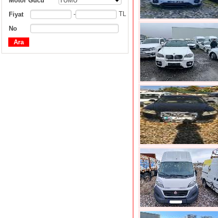
Motor Gücü
TÜMÜ
-
TL
Fiyat
No