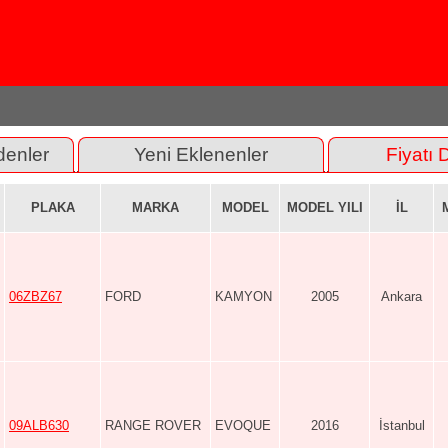
denler
Yeni Eklenenler
Fiyatı 
PLAKA
MARKA
MODEL
MODEL YILI
İL
06ZBZ67
FORD
KAMYON
2005
Ankara
09ALB630
RANGE ROVER
EVOQUE
2016
İstanbul