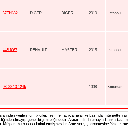
67EN632
DİĞER
DİĞER
2010
İstanbul
44BJ067
RENAULT
MASTER
2015
İstanbul
06-00-10-1245
1998
Karaman
tarafından verilen tüm bilgiler, resimler, açıklamalar ve basında, internette yayı
teliğinde olmayıp genel bilgi niteliğindedir. Aracın fiili durumuyla Banka tarafı
 Müşteri, bu hususu kabul etmiş sayılır. Araç satış şartnamesine Yardım men