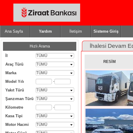
Ana Sayfa
Yardım
İletişim
Sisteme Giriş
İhalesi Devam E
Hızlı Arama
İl
TÜMÜ
RESİM
Araç Türü
TÜMÜ
Marka
TÜMÜ
-
Model Yılı
Yakıt Türü
TÜMÜ
Şanzıman Türü
TÜMÜ
-
Kilometre
Kasa Tipi
TÜMÜ
Motor Hacmi
TÜMÜ