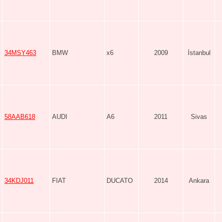
34MSY463
BMW
x6
2009
İstanbul
58AAB618
AUDI
A6
2011
Sivas
34KDJ011
FIAT
DUCATO
2014
Ankara