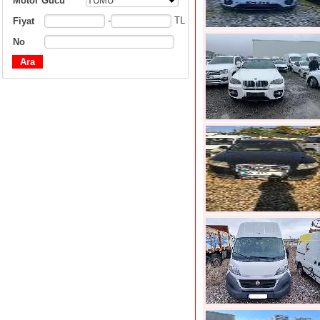
Motor Gücü
TÜMÜ
-
TL
Fiyat
No