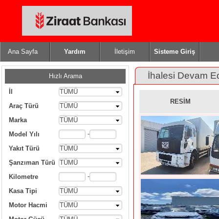
Ana Sayfa
Yardım
İletişim
Sisteme Giriş
İhalesi Devam E
Hızlı Arama
İl
TÜMÜ
RESİM
Araç Türü
TÜMÜ
Marka
TÜMÜ
-
Model Yılı
Yakıt Türü
TÜMÜ
Şanzıman Türü
TÜMÜ
-
Kilometre
Kasa Tipi
TÜMÜ
Motor Hacmi
TÜMÜ