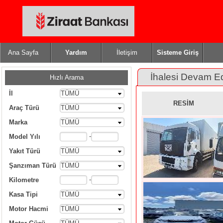
Ana Sayfa
Yardım
İletişim
Sisteme Giriş
İhalesi Devam E
Hızlı Arama
İl
TÜMÜ
RESİM
Araç Türü
TÜMÜ
Marka
TÜMÜ
-
Model Yılı
Yakıt Türü
TÜMÜ
Şanzıman Türü
TÜMÜ
-
Kilometre
Kasa Tipi
TÜMÜ
Motor Hacmi
TÜMÜ