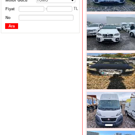
Motor Gücü
TÜMÜ
-
TL
Fiyat
No