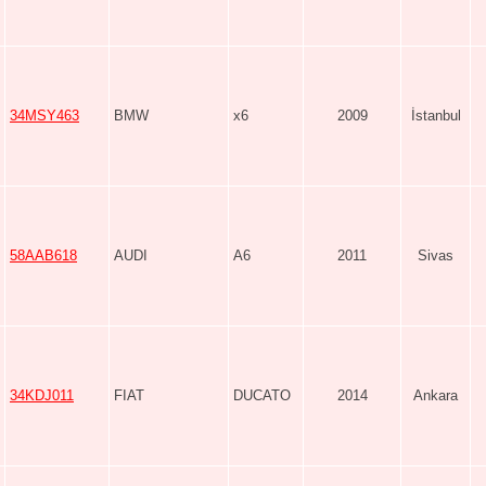
34MSY463
BMW
x6
2009
İstanbul
58AAB618
AUDI
A6
2011
Sivas
34KDJ011
FIAT
DUCATO
2014
Ankara