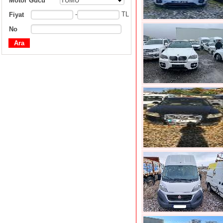
Motor Gücü
TÜMÜ
-
TL
Fiyat
No