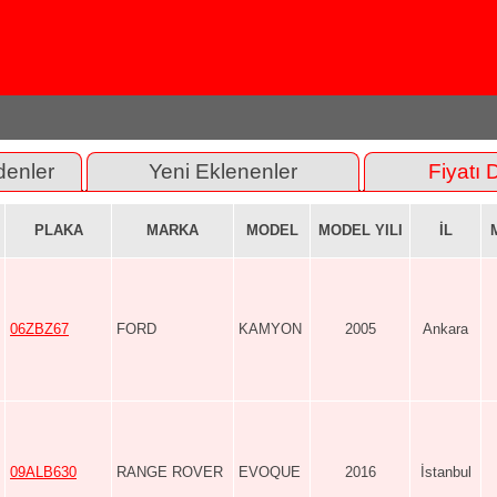
denler
Yeni Eklenenler
Fiyatı 
PLAKA
MARKA
MODEL
MODEL YILI
İL
06ZBZ67
FORD
KAMYON
2005
Ankara
09ALB630
RANGE ROVER
EVOQUE
2016
İstanbul