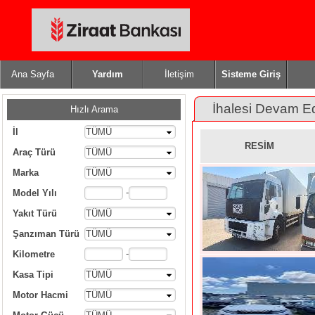
Ana Sayfa
Yardım
İletişim
Sisteme Giriş
İhalesi Devam E
Hızlı Arama
İl
TÜMÜ
RESİM
Araç Türü
TÜMÜ
Marka
TÜMÜ
-
Model Yılı
Yakıt Türü
TÜMÜ
Şanzıman Türü
TÜMÜ
-
Kilometre
Kasa Tipi
TÜMÜ
Motor Hacmi
TÜMÜ