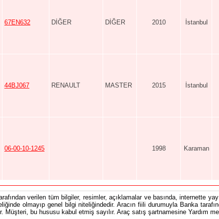
67EN632
DİĞER
DİĞER
2010
İstanbul
44BJ067
RENAULT
MASTER
2015
İstanbul
06-00-10-1245
1998
Karaman
tarafından verilen tüm bilgiler, resimler, açıklamalar ve basında, internette yayı
teliğinde olmayıp genel bilgi niteliğindedir. Aracın fiili durumuyla Banka tarafı
 Müşteri, bu hususu kabul etmiş sayılır. Araç satış şartnamesine Yardım men