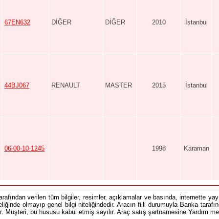
67EN632
DİĞER
DİĞER
2010
İstanbul
44BJ067
RENAULT
MASTER
2015
İstanbul
06-00-10-1245
1998
Karaman
tarafından verilen tüm bilgiler, resimler, açıklamalar ve basında, internette yayı
teliğinde olmayıp genel bilgi niteliğindedir. Aracın fiili durumuyla Banka tarafı
 Müşteri, bu hususu kabul etmiş sayılır. Araç satış şartnamesine Yardım men