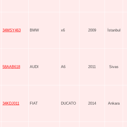
34MSY463
BMW
x6
2009
İstanbul
58AAB618
AUDI
A6
2011
Sivas
34KDJ011
FIAT
DUCATO
2014
Ankara