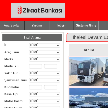
Ana Sayfa
Yardım
İletişim
Sisteme Giriş
İhalesi Devam E
Hızlı Arama
İl
TÜMÜ
RESİM
Araç Türü
TÜMÜ
Marka
TÜMÜ
-
Model Yılı
Yakıt Türü
TÜMÜ
Şanzıman Türü
TÜMÜ
-
Kilometre
Kasa Tipi
TÜMÜ
Motor Hacmi
TÜMÜ