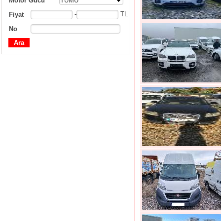
Motor Gücü
TÜMÜ
-
TL
Fiyat
No