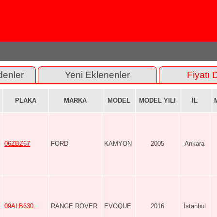
denler
Yeni Eklenenler
Fiyatı 
PLAKA
MARKA
MODEL
MODEL YILI
İL
06ZBZ67
FORD
KAMYON
2005
Ankara
09ALB630
RANGE ROVER
EVOQUE
2016
İstanbul