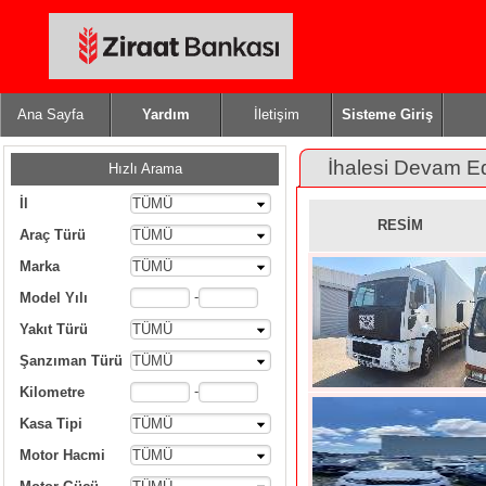
Ana Sayfa
Yardım
İletişim
Sisteme Giriş
İhalesi Devam E
Hızlı Arama
İl
TÜMÜ
RESİM
Araç Türü
TÜMÜ
Marka
TÜMÜ
-
Model Yılı
Yakıt Türü
TÜMÜ
Şanzıman Türü
TÜMÜ
-
Kilometre
Kasa Tipi
TÜMÜ
Motor Hacmi
TÜMÜ