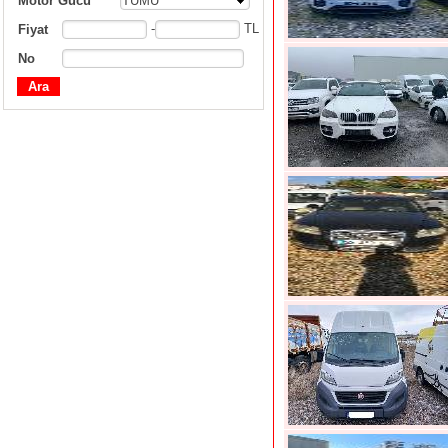
Motor Gücü
TÜMÜ
-
TL
Fiyat
No