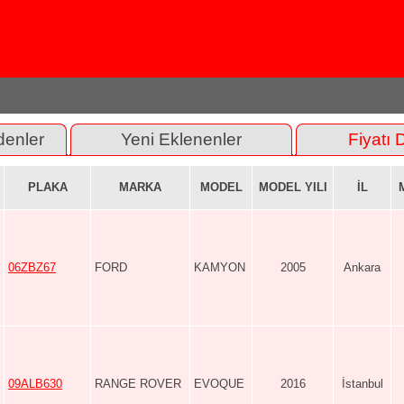
denler
Yeni Eklenenler
Fiyatı 
PLAKA
MARKA
MODEL
MODEL YILI
İL
06ZBZ67
FORD
KAMYON
2005
Ankara
09ALB630
RANGE ROVER
EVOQUE
2016
İstanbul