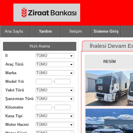
Ana Sayfa
Yardım
İletişim
Sisteme Giriş
İhalesi Devam E
Hızlı Arama
İl
TÜMÜ
RESİM
Araç Türü
TÜMÜ
Marka
TÜMÜ
-
Model Yılı
Yakıt Türü
TÜMÜ
Şanzıman Türü
TÜMÜ
-
Kilometre
Kasa Tipi
TÜMÜ
Motor Hacmi
TÜMÜ