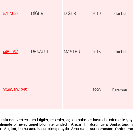
67EN632
DİĞER
DİĞER
2010
İstanbul
44BJ067
RENAULT
MASTER
2015
İstanbul
06-00-10-1245
1998
Karaman
tarafından verilen tüm bilgiler, resimler, açıklamalar ve basında, internette yayı
teliğinde olmayıp genel bilgi niteliğindedir. Aracın fiili durumuyla Banka tarafı
 Müşteri, bu hususu kabul etmiş sayılır. Araç satış şartnamesine Yardım men