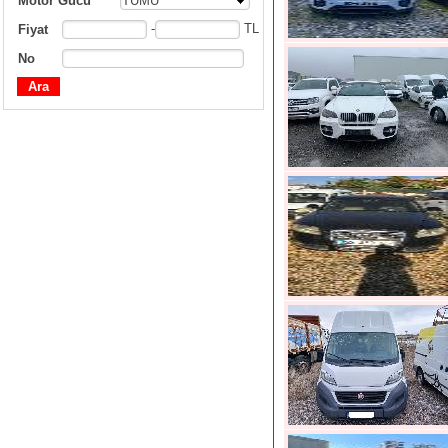
Motor Gücü
TÜMÜ
-
TL
Fiyat
No