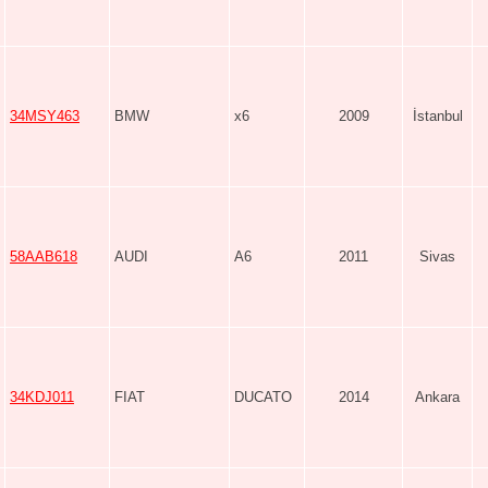
34MSY463
BMW
x6
2009
İstanbul
58AAB618
AUDI
A6
2011
Sivas
34KDJ011
FIAT
DUCATO
2014
Ankara