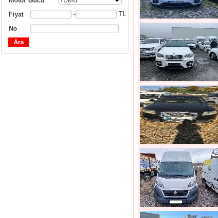
Motor Gücü
TÜMÜ
-
TL
Fiyat
No