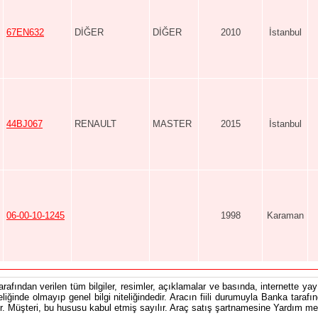
67EN632
DİĞER
DİĞER
2010
İstanbul
44BJ067
RENAULT
MASTER
2015
İstanbul
06-00-10-1245
1998
Karaman
tarafından verilen tüm bilgiler, resimler, açıklamalar ve basında, internette yayı
teliğinde olmayıp genel bilgi niteliğindedir. Aracın fiili durumuyla Banka tarafı
 Müşteri, bu hususu kabul etmiş sayılır. Araç satış şartnamesine Yardım men