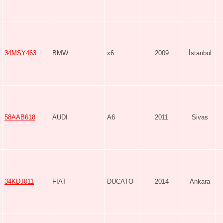
34MSY463
BMW
x6
2009
İstanbul
58AAB618
AUDI
A6
2011
Sivas
34KDJ011
FIAT
DUCATO
2014
Ankara