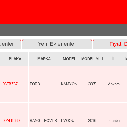
denler
Yeni Eklenenler
Fiyatı 
PLAKA
MARKA
MODEL
MODEL YILI
İL
06ZBZ67
FORD
KAMYON
2005
Ankara
09ALB630
RANGE ROVER
EVOQUE
2016
İstanbul