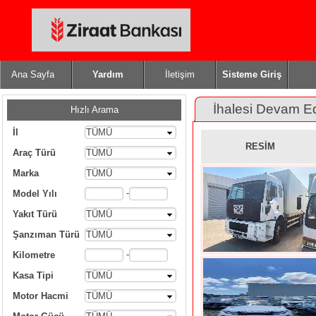
Ana Sayfa
Yardım
İletişim
Sisteme Giriş
İhalesi Devam E
Hızlı Arama
İl
TÜMÜ
RESİM
Araç Türü
TÜMÜ
Marka
TÜMÜ
-
Model Yılı
Yakıt Türü
TÜMÜ
Şanzıman Türü
TÜMÜ
-
Kilometre
Kasa Tipi
TÜMÜ
Motor Hacmi
TÜMÜ