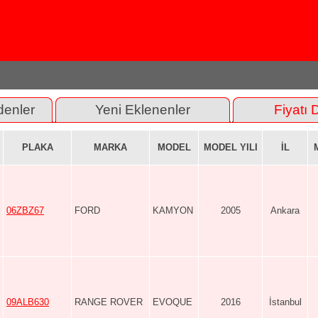
denler
Yeni Eklenenler
Fiyatı 
PLAKA
MARKA
MODEL
MODEL YILI
İL
06ZBZ67
FORD
KAMYON
2005
Ankara
09ALB630
RANGE ROVER
EVOQUE
2016
İstanbul