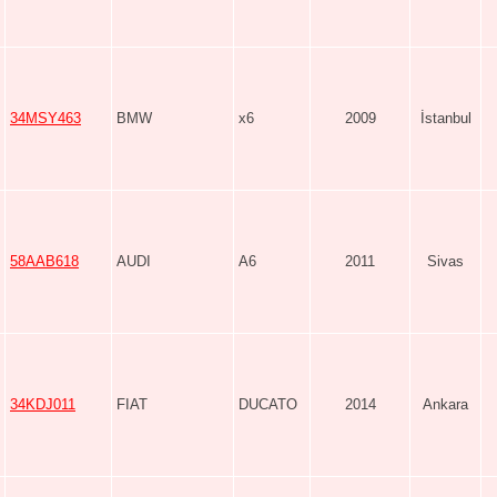
34MSY463
BMW
x6
2009
İstanbul
58AAB618
AUDI
A6
2011
Sivas
34KDJ011
FIAT
DUCATO
2014
Ankara