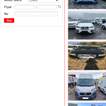
Motor Gücü
TÜMÜ
-
TL
Fiyat
No