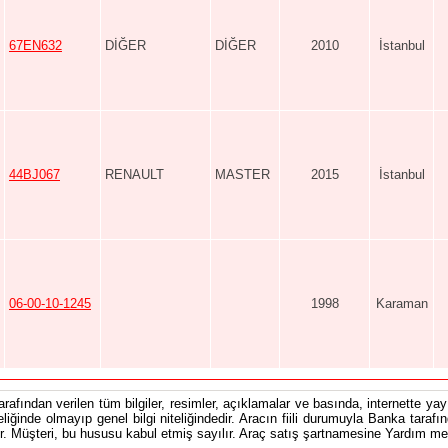
67EN632
DİĞER
DİĞER
2010
İstanbul
44BJ067
RENAULT
MASTER
2015
İstanbul
06-00-10-1245
1998
Karaman
tarafından verilen tüm bilgiler, resimler, açıklamalar ve basında, internette yayı
teliğinde olmayıp genel bilgi niteliğindedir. Aracın fiili durumuyla Banka tarafı
 Müşteri, bu hususu kabul etmiş sayılır. Araç satış şartnamesine Yardım men