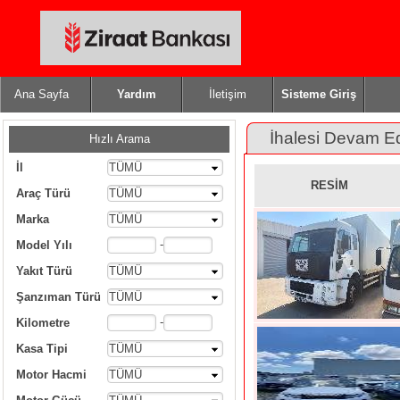
Ana Sayfa
Yardım
İletişim
Sisteme Giriş
İhalesi Devam E
Hızlı Arama
İl
TÜMÜ
RESİM
Araç Türü
TÜMÜ
Marka
TÜMÜ
-
Model Yılı
Yakıt Türü
TÜMÜ
Şanzıman Türü
TÜMÜ
-
Kilometre
Kasa Tipi
TÜMÜ
Motor Hacmi
TÜMÜ