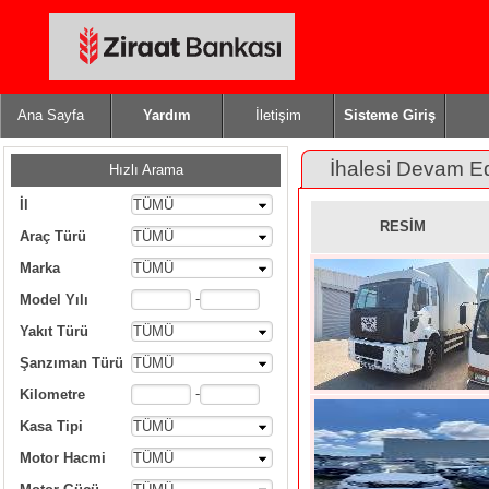
Ana Sayfa
Yardım
İletişim
Sisteme Giriş
İhalesi Devam E
Hızlı Arama
İl
TÜMÜ
RESİM
Araç Türü
TÜMÜ
Marka
TÜMÜ
-
Model Yılı
Yakıt Türü
TÜMÜ
Şanzıman Türü
TÜMÜ
-
Kilometre
Kasa Tipi
TÜMÜ
Motor Hacmi
TÜMÜ