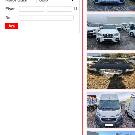
Motor Gücü
TÜMÜ
-
TL
Fiyat
No