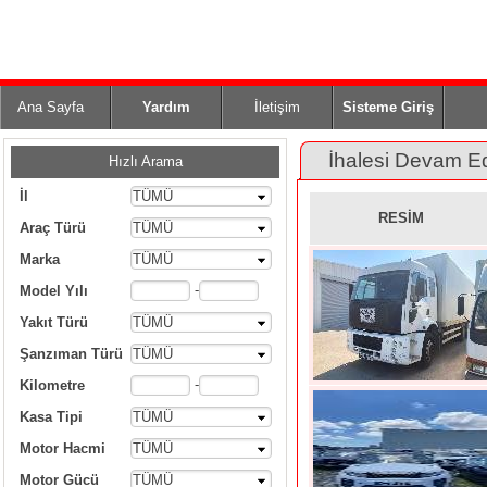
Ana Sayfa
Yardım
İletişim
Sisteme Giriş
İhalesi Devam E
Hızlı Arama
İl
TÜMÜ
RESİM
Araç Türü
TÜMÜ
Marka
TÜMÜ
-
Model Yılı
Yakıt Türü
TÜMÜ
Şanzıman Türü
TÜMÜ
-
Kilometre
Kasa Tipi
TÜMÜ
Motor Hacmi
TÜMÜ
Motor Gücü
TÜMÜ