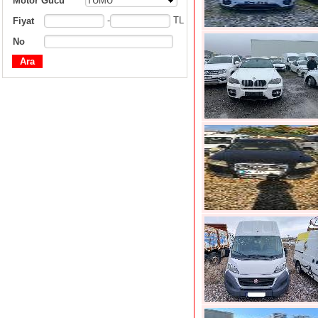
Motor Gücü
TÜMÜ
-
TL
Fiyat
No