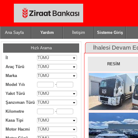
Ana Sayfa
Yardım
İletişim
Sisteme Giriş
İhalesi Devam E
Hızlı Arama
İl
TÜMÜ
RESİM
Araç Türü
TÜMÜ
Marka
TÜMÜ
-
Model Yılı
Yakıt Türü
TÜMÜ
Şanzıman Türü
TÜMÜ
-
Kilometre
Kasa Tipi
TÜMÜ
Motor Hacmi
TÜMÜ