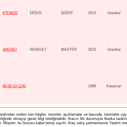
67EN632
DİĞER
DİĞER
2010
İstanbul
44BJ067
RENAULT
MASTER
2015
İstanbul
06-00-10-1245
1998
Karaman
tarafından verilen tüm bilgiler, resimler, açıklamalar ve basında, internette yayı
teliğinde olmayıp genel bilgi niteliğindedir. Aracın fiili durumuyla Banka tarafı
 Müşteri, bu hususu kabul etmiş sayılır. Araç satış şartnamesine Yardım men