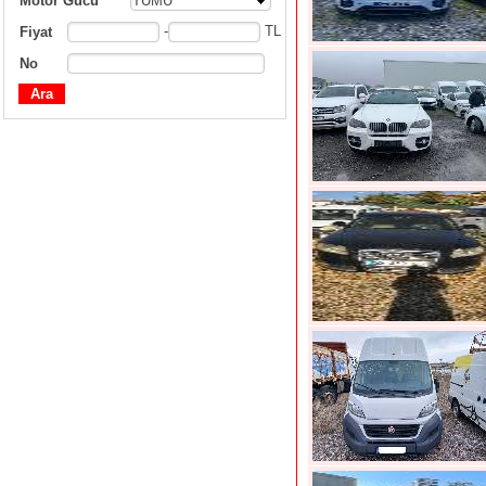
Motor Gücü
TÜMÜ
-
TL
Fiyat
No