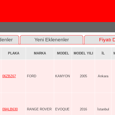
denler
Yeni Eklenenler
Fiyatı 
PLAKA
MARKA
MODEL
MODEL YILI
İL
06ZBZ67
FORD
KAMYON
2005
Ankara
09ALB630
RANGE ROVER
EVOQUE
2016
İstanbul