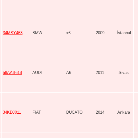
34MSY463
BMW
x6
2009
İstanbul
58AAB618
AUDI
A6
2011
Sivas
34KDJ011
FIAT
DUCATO
2014
Ankara