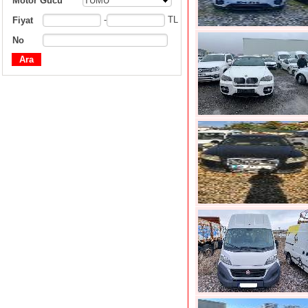
Motor Gücü
TÜMÜ
-
TL
Fiyat
No