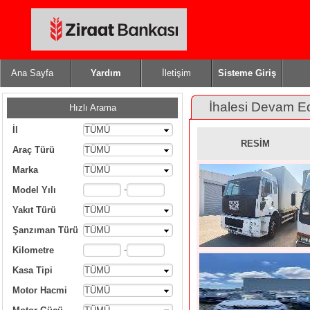
Ana Sayfa
Yardım
İletişim
Sisteme Giriş
İhalesi Devam E
Hızlı Arama
İl
TÜMÜ
RESİM
Araç Türü
TÜMÜ
Marka
TÜMÜ
-
Model Yılı
Yakıt Türü
TÜMÜ
Şanzıman Türü
TÜMÜ
-
Kilometre
Kasa Tipi
TÜMÜ
Motor Hacmi
TÜMÜ