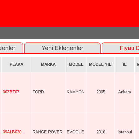
denler
Yeni Eklenenler
Fiyatı 
PLAKA
MARKA
MODEL
MODEL YILI
İL
06ZBZ67
FORD
KAMYON
2005
Ankara
09ALB630
RANGE ROVER
EVOQUE
2016
İstanbul