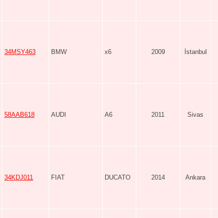
34MSY463
BMW
x6
2009
İstanbul
58AAB618
AUDI
A6
2011
Sivas
34KDJ011
FIAT
DUCATO
2014
Ankara