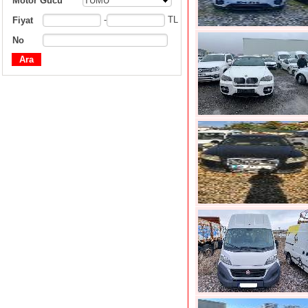
Motor Gücü
TÜMÜ
-
TL
Fiyat
No