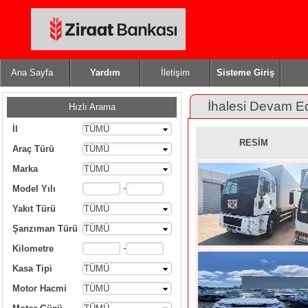
Ana Sayfa
Yardım
İletişim
Sisteme Giriş
İhalesi Devam E
Hızlı Arama
İl
TÜMÜ
RESİM
Araç Türü
TÜMÜ
Marka
TÜMÜ
-
Model Yılı
Yakıt Türü
TÜMÜ
Şanzıman Türü
TÜMÜ
-
Kilometre
Kasa Tipi
TÜMÜ
Motor Hacmi
TÜMÜ