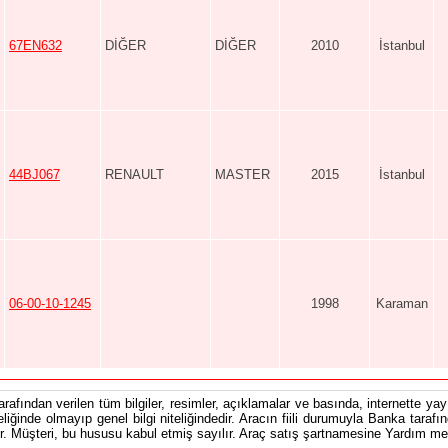
67EN632
DİĞER
DİĞER
2010
İstanbul
44BJ067
RENAULT
MASTER
2015
İstanbul
06-00-10-1245
1998
Karaman
tarafından verilen tüm bilgiler, resimler, açıklamalar ve basında, internette yayı
teliğinde olmayıp genel bilgi niteliğindedir. Aracın fiili durumuyla Banka tarafı
 Müşteri, bu hususu kabul etmiş sayılır. Araç satış şartnamesine Yardım men