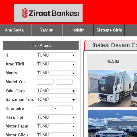
Ana Sayfa
Yardım
İletişim
Sisteme Giriş
İhalesi Devam E
Hızlı Arama
İl
TÜMÜ
RESİM
Araç Türü
TÜMÜ
Marka
TÜMÜ
-
Model Yılı
Yakıt Türü
TÜMÜ
Şanzıman Türü
TÜMÜ
-
Kilometre
Kasa Tipi
TÜMÜ
Motor Hacmi
TÜMÜ
Motor Gücü
TÜMÜ