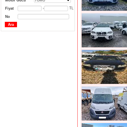
Motor Gücü
TÜMÜ
-
TL
Fiyat
No