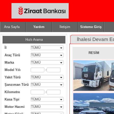
Ana Sayfa
Yardım
İletişim
Sisteme Giriş
İhalesi Devam E
Hızlı Arama
İl
TÜMÜ
RESİM
Araç Türü
TÜMÜ
Marka
TÜMÜ
-
Model Yılı
Yakıt Türü
TÜMÜ
Şanzıman Türü
TÜMÜ
-
Kilometre
Kasa Tipi
TÜMÜ
Motor Hacmi
TÜMÜ