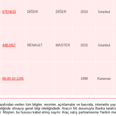
67EN632
DİĞER
DİĞER
2010
İstanbul
44BJ067
RENAULT
MASTER
2015
İstanbul
06-00-10-1245
1998
Karaman
tarafından verilen tüm bilgiler, resimler, açıklamalar ve basında, internette yayı
teliğinde olmayıp genel bilgi niteliğindedir. Aracın fiili durumuyla Banka tarafı
 Müşteri, bu hususu kabul etmiş sayılır. Araç satış şartnamesine Yardım men