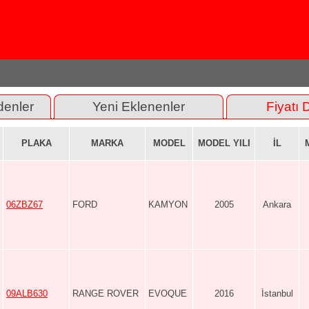
denler
Yeni Eklenenler
Fiyatı 
PLAKA
MARKA
MODEL
MODEL YILI
İL
06ZBZ67
FORD
KAMYON
2005
Ankara
09ALB630
RANGE ROVER
EVOQUE
2016
İstanbul