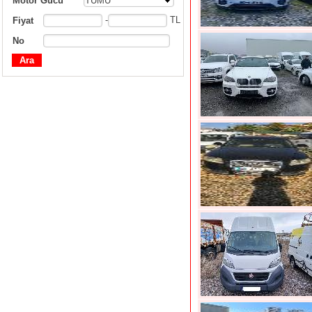
Motor Gücü
TÜMÜ
-
TL
Fiyat
No