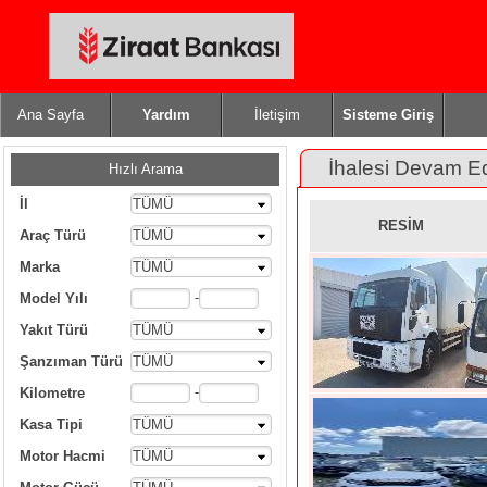
Ana Sayfa
Yardım
İletişim
Sisteme Giriş
İhalesi Devam E
Hızlı Arama
İl
TÜMÜ
RESİM
Araç Türü
TÜMÜ
Marka
TÜMÜ
-
Model Yılı
Yakıt Türü
TÜMÜ
Şanzıman Türü
TÜMÜ
-
Kilometre
Kasa Tipi
TÜMÜ
Motor Hacmi
TÜMÜ