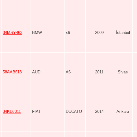
34MSY463
BMW
x6
2009
İstanbul
58AAB618
AUDI
A6
2011
Sivas
34KDJ011
FIAT
DUCATO
2014
Ankara