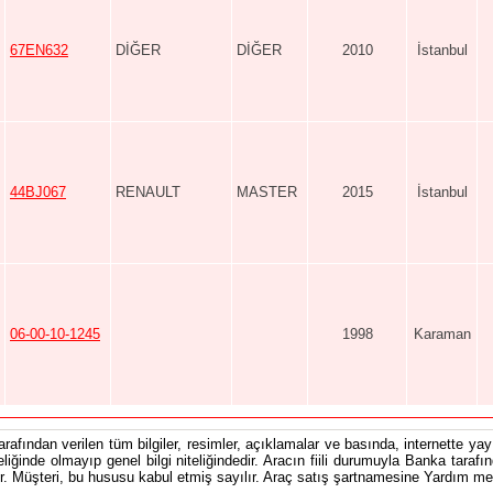
67EN632
DİĞER
DİĞER
2010
İstanbul
44BJ067
RENAULT
MASTER
2015
İstanbul
06-00-10-1245
1998
Karaman
tarafından verilen tüm bilgiler, resimler, açıklamalar ve basında, internette yayı
teliğinde olmayıp genel bilgi niteliğindedir. Aracın fiili durumuyla Banka tarafı
 Müşteri, bu hususu kabul etmiş sayılır. Araç satış şartnamesine Yardım men