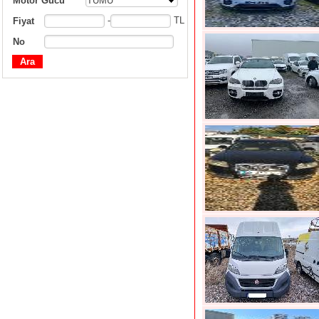
Motor Gücü
TÜMÜ
-
TL
Fiyat
No