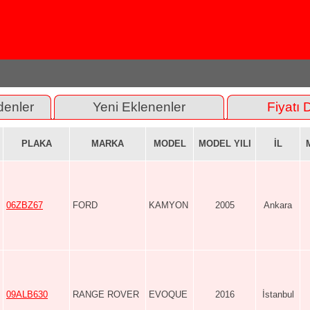
denler
Yeni Eklenenler
Fiyatı 
PLAKA
MARKA
MODEL
MODEL YILI
İL
06ZBZ67
FORD
KAMYON
2005
Ankara
09ALB630
RANGE ROVER
EVOQUE
2016
İstanbul