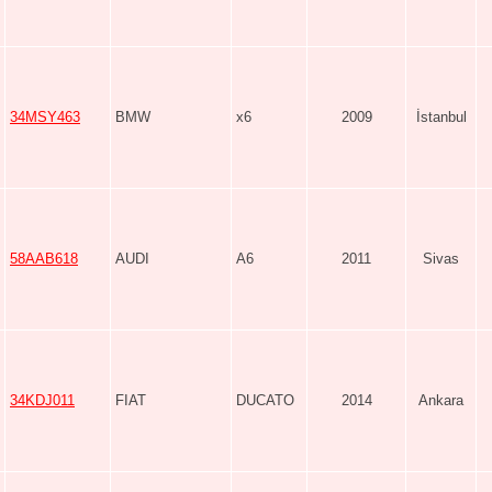
34MSY463
BMW
x6
2009
İstanbul
58AAB618
AUDI
A6
2011
Sivas
34KDJ011
FIAT
DUCATO
2014
Ankara