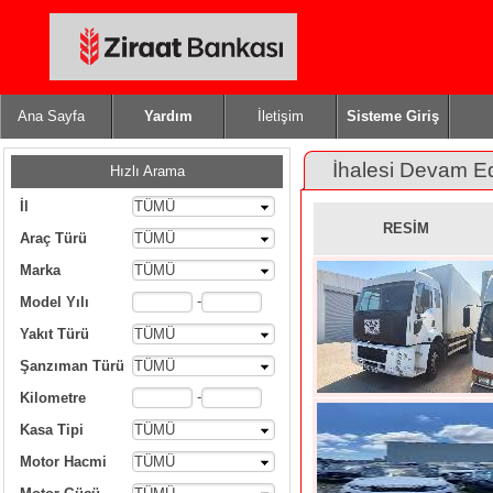
Ana Sayfa
Yardım
İletişim
Sisteme Giriş
İhalesi Devam E
Hızlı Arama
İl
TÜMÜ
RESİM
Araç Türü
TÜMÜ
Marka
TÜMÜ
-
Model Yılı
Yakıt Türü
TÜMÜ
Şanzıman Türü
TÜMÜ
-
Kilometre
Kasa Tipi
TÜMÜ
Motor Hacmi
TÜMÜ