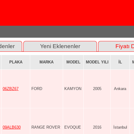
denler
Yeni Eklenenler
Fiyatı 
PLAKA
MARKA
MODEL
MODEL YILI
İL
06ZBZ67
FORD
KAMYON
2005
Ankara
09ALB630
RANGE ROVER
EVOQUE
2016
İstanbul