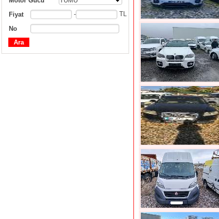
Motor Gücü
TÜMÜ
-
TL
Fiyat
No