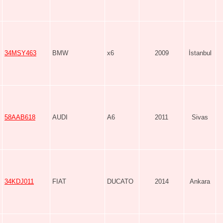
34MSY463
BMW
x6
2009
İstanbul
58AAB618
AUDI
A6
2011
Sivas
34KDJ011
FIAT
DUCATO
2014
Ankara