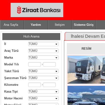
Ana Sayfa
Yardım
İletişim
Sisteme Giriş
İhalesi Devam E
Hızlı Arama
İl
TÜMÜ
RESİM
Araç Türü
TÜMÜ
Marka
TÜMÜ
-
Model Yılı
Yakıt Türü
TÜMÜ
Şanzıman Türü
TÜMÜ
-
Kilometre
Kasa Tipi
TÜMÜ
Motor Hacmi
TÜMÜ