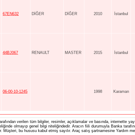
67EN632
DİĞER
DİĞER
2010
İstanbul
44BJ067
RENAULT
MASTER
2015
İstanbul
06-00-10-1245
1998
Karaman
tarafından verilen tüm bilgiler, resimler, açıklamalar ve basında, internette yayı
teliğinde olmayıp genel bilgi niteliğindedir. Aracın fiili durumuyla Banka tarafı
 Müşteri, bu hususu kabul etmiş sayılır. Araç satış şartnamesine Yardım men