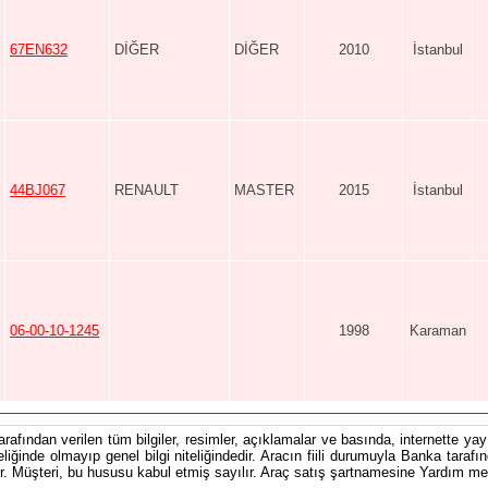
67EN632
DİĞER
DİĞER
2010
İstanbul
44BJ067
RENAULT
MASTER
2015
İstanbul
06-00-10-1245
1998
Karaman
tarafından verilen tüm bilgiler, resimler, açıklamalar ve basında, internette yayı
teliğinde olmayıp genel bilgi niteliğindedir. Aracın fiili durumuyla Banka tarafı
 Müşteri, bu hususu kabul etmiş sayılır. Araç satış şartnamesine Yardım men