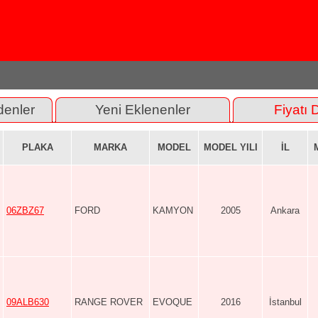
denler
Yeni Eklenenler
Fiyatı 
PLAKA
MARKA
MODEL
MODEL YILI
İL
06ZBZ67
FORD
KAMYON
2005
Ankara
09ALB630
RANGE ROVER
EVOQUE
2016
İstanbul