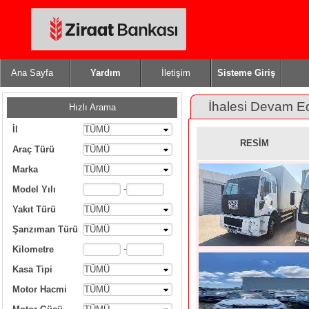
Ana Sayfa
Yardım
İletişim
Sisteme Giriş
İhalesi Devam E
Hızlı Arama
İl
TÜMÜ
RESİM
Araç Türü
TÜMÜ
Marka
TÜMÜ
-
Model Yılı
Yakıt Türü
TÜMÜ
Şanzıman Türü
TÜMÜ
-
Kilometre
Kasa Tipi
TÜMÜ
Motor Hacmi
TÜMÜ