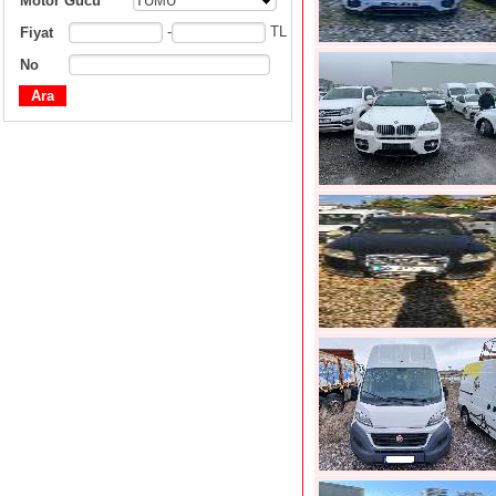
Motor Gücü
TÜMÜ
-
TL
Fiyat
No