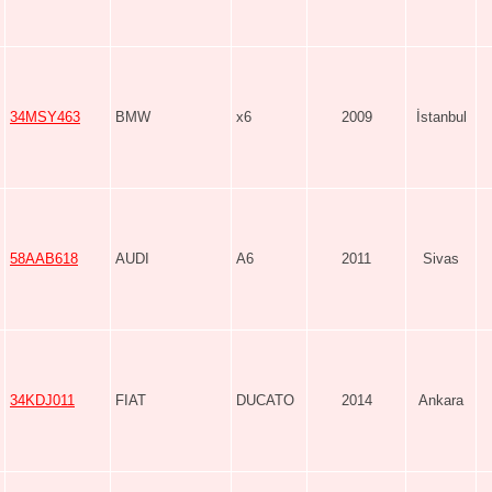
34MSY463
BMW
x6
2009
İstanbul
58AAB618
AUDI
A6
2011
Sivas
34KDJ011
FIAT
DUCATO
2014
Ankara