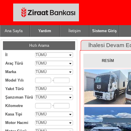
Ana Sayfa
Yardım
İletişim
Sisteme Giriş
İhalesi Devam E
Hızlı Arama
İl
TÜMÜ
RESİM
Araç Türü
TÜMÜ
Marka
TÜMÜ
-
Model Yılı
Yakıt Türü
TÜMÜ
Şanzıman Türü
TÜMÜ
-
Kilometre
Kasa Tipi
TÜMÜ
Motor Hacmi
TÜMÜ