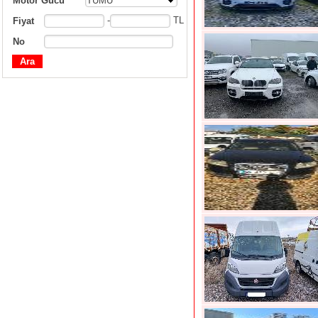
Motor Gücü
TÜMÜ
-
TL
Fiyat
No