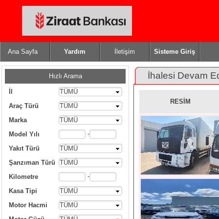
Ana Sayfa
Yardım
İletişim
Sisteme Giriş
İhalesi Devam E
Hızlı Arama
İl
TÜMÜ
RESİM
Araç Türü
TÜMÜ
Marka
TÜMÜ
-
Model Yılı
Yakıt Türü
TÜMÜ
Şanzıman Türü
TÜMÜ
-
Kilometre
Kasa Tipi
TÜMÜ
Motor Hacmi
TÜMÜ