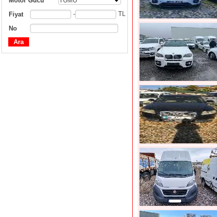
Motor Gücü
TÜMÜ
-
TL
Fiyat
No