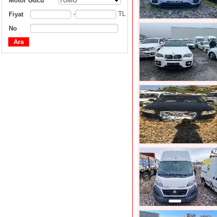
Motor Gücü
TÜMÜ
-
TL
Fiyat
No