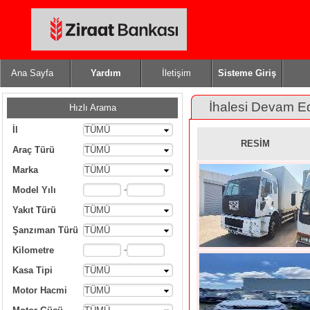
Ana Sayfa
Yardım
İletişim
Sisteme Giriş
İhalesi Devam E
Hızlı Arama
İl
TÜMÜ
RESİM
Araç Türü
TÜMÜ
Marka
TÜMÜ
-
Model Yılı
Yakıt Türü
TÜMÜ
Şanzıman Türü
TÜMÜ
-
Kilometre
Kasa Tipi
TÜMÜ
Motor Hacmi
TÜMÜ