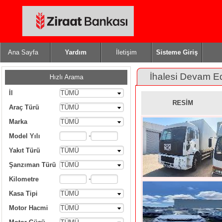
Ana Sayfa
Yardım
İletişim
Sisteme Giriş
İhalesi Devam E
Hızlı Arama
İl
TÜMÜ
RESİM
Araç Türü
TÜMÜ
Marka
TÜMÜ
-
Model Yılı
Yakıt Türü
TÜMÜ
Şanzıman Türü
TÜMÜ
-
Kilometre
Kasa Tipi
TÜMÜ
Motor Hacmi
TÜMÜ