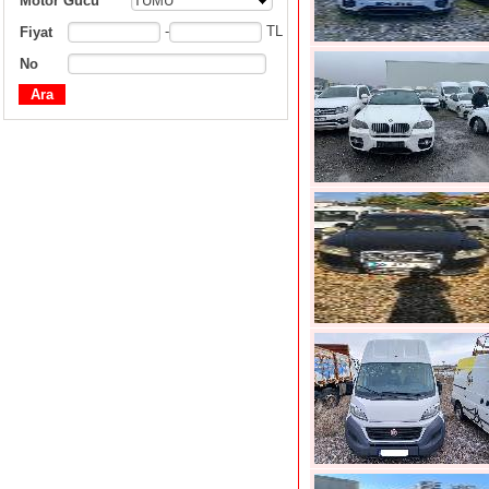
Motor Gücü
TÜMÜ
-
TL
Fiyat
No