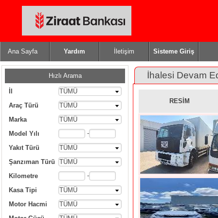
Ana Sayfa
Yardım
İletişim
Sisteme Giriş
İhalesi Devam E
Hızlı Arama
İl
TÜMÜ
RESİM
Araç Türü
TÜMÜ
Marka
TÜMÜ
-
Model Yılı
Yakıt Türü
TÜMÜ
Şanzıman Türü
TÜMÜ
-
Kilometre
Kasa Tipi
TÜMÜ
Motor Hacmi
TÜMÜ