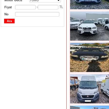
Motor Gücü
TÜMÜ
-
TL
Fiyat
No