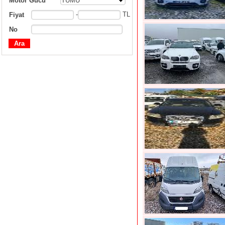
Motor Gücü
TÜMÜ
-
TL
Fiyat
No