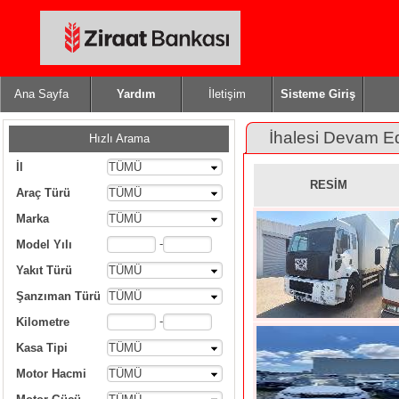
Ana Sayfa
Yardım
İletişim
Sisteme Giriş
İhalesi Devam E
Hızlı Arama
İl
TÜMÜ
RESİM
Araç Türü
TÜMÜ
Marka
TÜMÜ
-
Model Yılı
Yakıt Türü
TÜMÜ
Şanzıman Türü
TÜMÜ
-
Kilometre
Kasa Tipi
TÜMÜ
Motor Hacmi
TÜMÜ